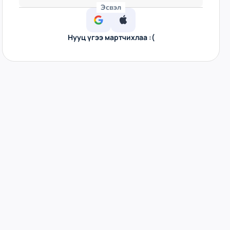
Эсвэл
Нууц үгээ мартчихлаа :(