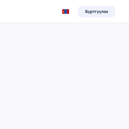
+976 7510 9090
Бүртгүүлэх