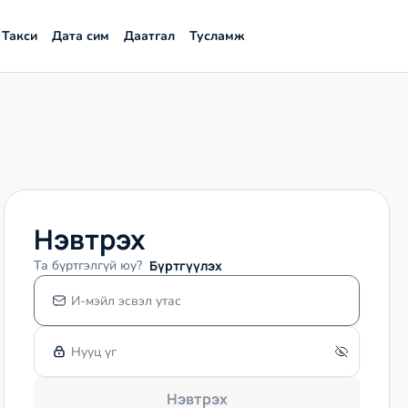
Такси
Дата сим
Даатгал
Тусламж
Нэвтрэх
Та бүртгэлгүй юу?
Бүртгүүлэх
Нэвтрэх