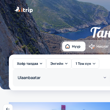
Тан
Нүүр
Нислэг
Хоёр талдаа
Энгийн
1 Том хүн