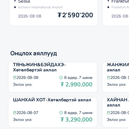
Seoul
Frankfur
Incheon International Airport
Frankfurt A
₮
2'590'200
2026-08-08
2026-08-
Онцлох аяллууд
ТЯНЬЖИН&БЭЙДАХЭ-
ЖАНЖИАЖ
Хөтөлбөртэй аялал
аялал
2026-08-08
8 өдөр, 7 шөнө
2026-08-
₮
2,990,000
Эхлэх үнэ
:
Эхлэх үнэ
:
ШАНХАЙ ХОТ-Хөтөлбөртэй аялал
ХАЙНАН 
аялал
2026-08-07
8 өдөр, 7 шөнө
2026-08-
₮
3,290,000
Эхлэх үнэ
:
Эхлэх үнэ
: