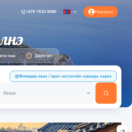
Нэвтрэх
+976 7510 9090
элнэ
ата сим
Даатгал
Өнөөдөр явах / ирэх нислэгийн хуваарь харах