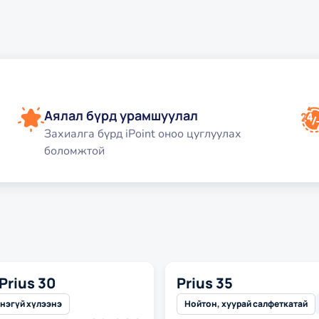
Аялал бүрд урамшуулал
Захиалга бүрд iPoint оноо цуглуулах
боломжтой
Prius 30
Prius 35
кси
Эрэлттэй такси
үнэгүй хүлээнэ
Нойтон, хуурай салфеткатай