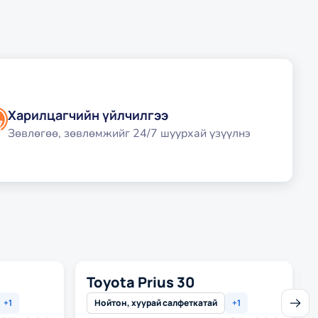
Харилцагчийн үйлчилгээ
Зөвлөгөө, зөвлөмжийг 24/7 шуурхай үзүүлнэ
Toyota Prius 30
Эрэлттэй такси
+
1
Нойтон, хуурай салфеткатай
+
1