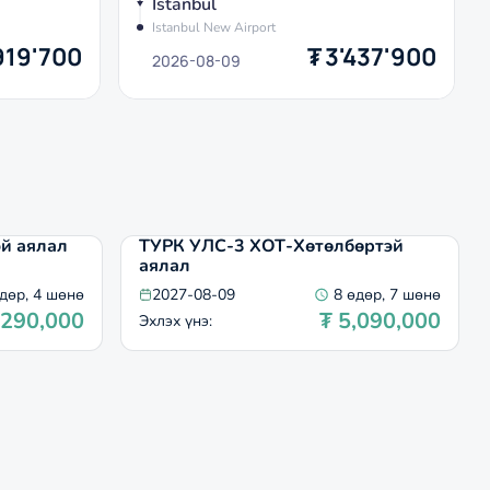
Istanbul
Istanbul New Airport
919'700
₮
3'437'900
2026-08-09
й аялал
ТУРК УЛС-3 ХОТ-Хөтөлбөртэй
аялал
дөр, 4 шөнө
2027-08-09
8 өдөр, 7 шөнө
,290,000
₮
5,090,000
Эхлэх үнэ
: