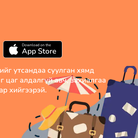
Download on the
App Store
ийг утсандаа суулган хямд
 цаг алдалгүй авч, захиалгаа
ар хийгээрэй.