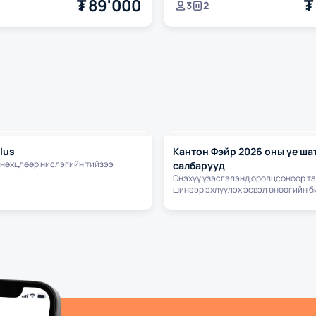
₮
89'000
₮
3
2
lus
Кантон Фэйр 2026 оны үе ша
 нөхцлөөр нислэгийн тийзээ
салбарууд
Энэхүү үзэсгэлэнд оролцсоноор та
шинээр эхлүүлэх эсвэл өнөөгийн 
дараагийн түвшинд гаргахад тусла
инновац, хамгийн сүүлийн үеийн
технологиудтай шууд танилцаж, бо
боломжуудаа нээх болно. Аялал бол амьдрал
ёом..