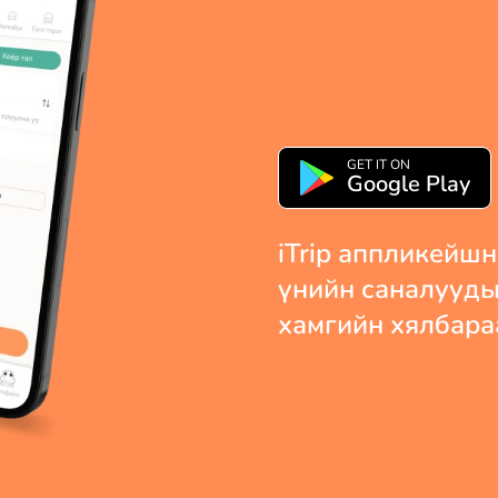
GET IT ON
Google Play
iTrip аппликейшн
үнийн саналуудыг
хамгийн хялбара