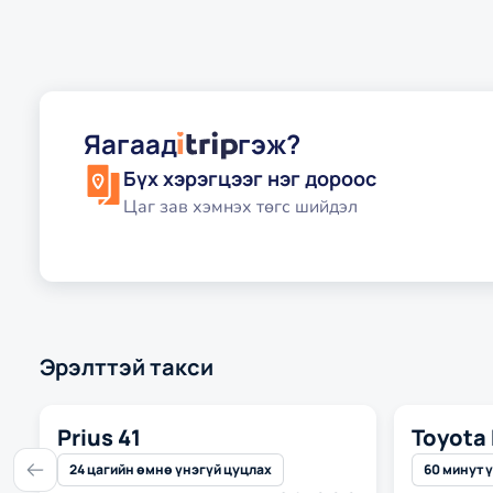
Яагаад
гэж?
Бүх хэрэгцээг нэг дороос
Цаг зав хэмнэх төгс шийдэл
Эрэлттэй такси
Prius 41
Toyota 
Эрэлттэй такси
Эрэлттэй та
24 цагийн өмнө үнэгүй цуцлах
60 минут 