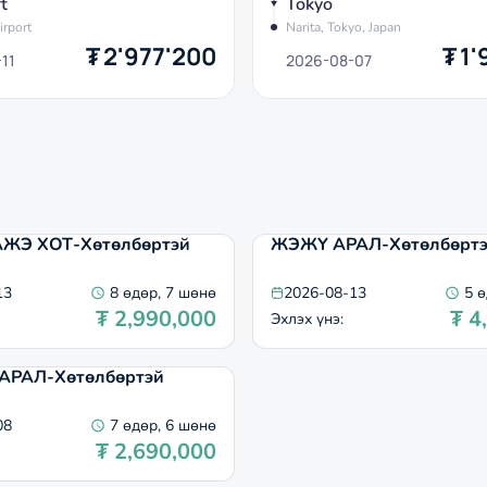
t
Tokyo
irport
Narita, Tokyo, Japan
₮
2'977'200
₮
1'
11
2026-08-07
Э ХОТ-Хөтөлбөртэй
ЖЭЖҮ АРАЛ-Хөтөлбөртэ
13
8 өдөр, 7 шөнө
2026-08-13
5 ө
₮
2,990,000
₮
4
Эхлэх үнэ
:
АРАЛ-Хөтөлбөртэй
08
7 өдөр, 6 шөнө
₮
2,690,000