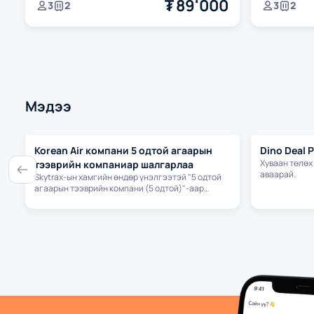
₮
89'000
3
2
3
2
Мэдээ
Korean Air компани 5 одтой агаарын
Dino Deal P
Хуваан төлөх
тээврийн компаниар шалгарлаа
аваарай.
Skytrax-ын хамгийн өндөр үнэлгээтэй "5 одтой
агаарын тээврийн компани (5 одтой)"-аар
шалгарлаа.