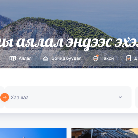
ы аялал эндээс эх
Аялал
Зочид буудал
Такси
Д