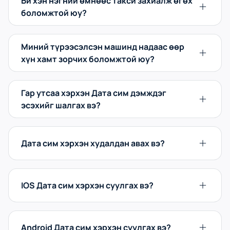
Би хэн нэгний өмнөөс такси захиалж өгөх
боломжтой юу?
Миний түрээсэлсэн машинд надаас өөр
хүн хамт зорчих боломжтой юу?
Гар утсаа хэрхэн Дата сим дэмждэг
эсэхийг шалгах вэ?
Дата сим хэрхэн худалдан авах вэ?
IOS Дата сим хэрхэн суулгах вэ?
Android Дата сим хэрхэн суулгах вэ?