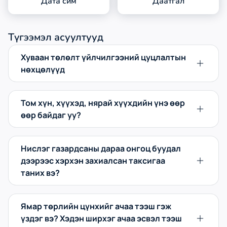
Дата сим
Даатгал
Түгээмэл асуултууд
Хуваан төлөлт үйлчилгээний цуцлалтын
нөхцөлүүд
Том хүн, хүүхэд, нярай хүүхдийн үнэ өөр
өөр байдаг уу?
Нислэг газардсаны дараа онгоц буудал
дээрээс хэрхэн захиалсан таксигаа
таних вэ?
Ямар төрлийн цүнхийг ачаа тээш гэж
үздэг вэ? Хэдэн ширхэг ачаа эсвэл тээш