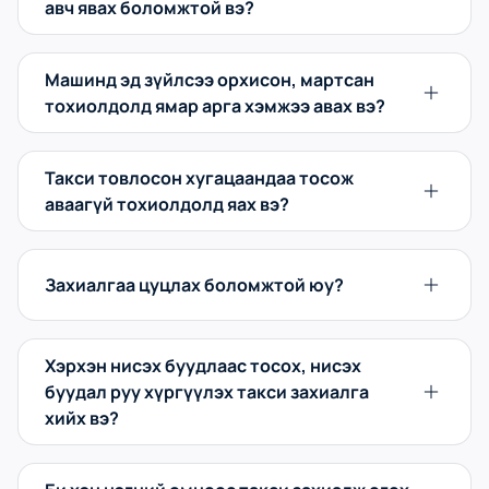
авч явах боломжтой вэ?
Машинд эд зүйлсээ орхисон, мартсан
тохиолдолд ямар арга хэмжээ авах вэ?
Такси товлосон хугацаандаа тосож
аваагүй тохиолдолд яах вэ?
Захиалгаа цуцлах боломжтой юу?
Хэрхэн нисэх буудлаас тосох, нисэх
буудал руу хүргүүлэх такси захиалга
хийх вэ?