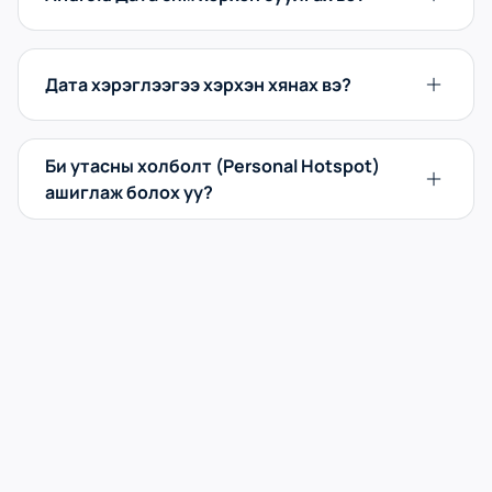
Дата хэрэглээгээ хэрхэн хянах вэ?
Би утасны холболт (Personal Hotspot)
ашиглаж болох уу?