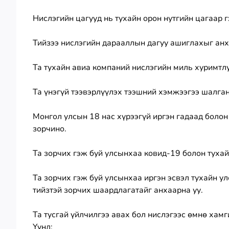
Нислэгийн цагууд нь тухайн орон нутгийн цагаар г
Тийзээ нислэгийн дарааллын дагуу ашиглахыг анх
Та тухайн авиа компаний нислэгийн миль хуримтлу
Та үнэгүй тээвэрлүүлэх тээшний хэмжээгээ шалган
Монгол улсын 18 нас хүрээгүй иргэн гадаад болон
зорчино.
Та зорчих гэж буй улсынхаа ковид-19 болон тухай
Та зорчих гэж буй улсынхаа иргэн эсвэл тухайн у
тийзтэй зорчих шаардлагатайг анхаарна уу.
Та тусгай үйлчилгээ авах бол нислэгээс өмнө хам
Үүнд: