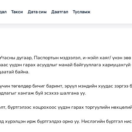
дал
Такси
Дата сим
Даатгал
Тусламж
Утасны дугаар, Паспортын мэдээлэл, и-мэйл хаяг/ үнэн зөв
снаас үүдэн гарах асуудлыг манай байгууллага хариуцахгүй
цаатай байна.
чин төгөлдөр бичиг баримт, эрүүл мэндийн хуудас зэргээ б
длагыг хангаж буй эсэхээ шалгана уу.
лт, бүртгэлээс хоцрохоос үүдэн гарах торгуулийн нөхцөлий
д хүрэлцэн ирж бүртгэлдээ орно уу. Нислэгийн бүртгэл нис