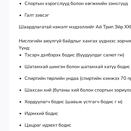
Спортын хэрэгслүүд болон хөгжмийн зэмсгүүд
Галт зэвсэг
Шаардлагатай нэмэлт мэдээллийг Ай Трип Эйр ХХ
Нислэгийн аюулгүй байдлыг хангах үүднээс зорчиг
Үүнд:
Тэсэрч дэлбэрэх бодис (буудуулдаг салют гм)
Шатамхай шингэн болон шатамхай хатуу бодис (
Спиртийн төрлийн ундаа (спиртийн хэмжээ 70 п
Шахсан хий (бутаны хий болон спортын зориул
Хордуулагч бодис (шавьж устгагч бодис г м)
Идэмхий бодис
Цацраг идэвхт бодис