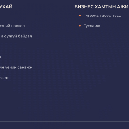
УХАЙ
БИЗНЕС ХАМТЫН АЖИ
Түгээмэл асуултууд
ээний нөхцөл
Тусламж
 аюулгүй байдал
л
йн үеийн санамж
үсэлт