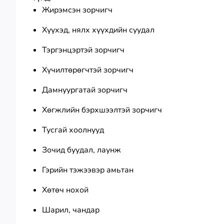
Жирэмсэн зорчигч
Хүүхэд, нялх хүүхдийн суудал
Тэргэнцэртэй зорчигч
Хүчилтөрөгчтэй зорчигч
Дамнуургатай зорчигч
Хөгжлийн бэрхшээлтэй зорчигч
Тусгай хоолнууд
Зочид буудал, лаунж
Гэрийн тэжээвэр амьтан
Хөтөч нохой
Шарил, чандар