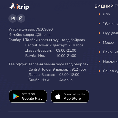
БИДНИЙ Т
iTrip
Үйлчилг
Утасны дугаар
: 75109090
Нууцлал
И-мэйл
: support@itrip.mn
Салбар 1:
Талбайн замын зүүн талд байрлах
Мэдээ
Central Tower 2 давхарт, 214 тоот
Даваа-Баасан:
09:00-21:00
Байрши
Бямба, Ням:
10:00-21:00
Нислэги
Төв оффис:
Талбайн замын зүүн талд байрлах
Central Tower 9 давхарт, 912 тоот
Санал х
Даваа-Баасан:
08:00-18:00
Бямба, Ням:
Амарна
GET IT ON
Download on the
Google Play
App Store