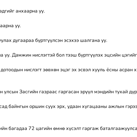
эдгийг анхаарна уу.
аарна уу.
улах дугаараа бүртгүүлсэн эсэхээ шалгана уу.
а уу. Дамжин нислэгтэй бол тээш бүртгүүлэх эцсийн цэгий
 дотоодын нислэгт зөвхөн эцэг эх эсвэл хууль ёсны асран 
н улсын Засгийн газраас гаргасан эрүүл мэндийн тухай дү
лсад байнгын оршин суух эрх, удаан хугацааны ажлын гэрэ
гийн багадаа 72 цагийн өмнө хүсэлт гаргаж баталгаажуулс