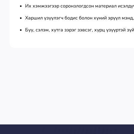
Их хэмжээгээр соронзлогдсон материал исэлдү
Харшил үзүүлэгч бодис болон хүний эрүүл мэнд,
Буу, сэлэм, хутга зэрэг зэвсэг, хурц үзүүртэй з