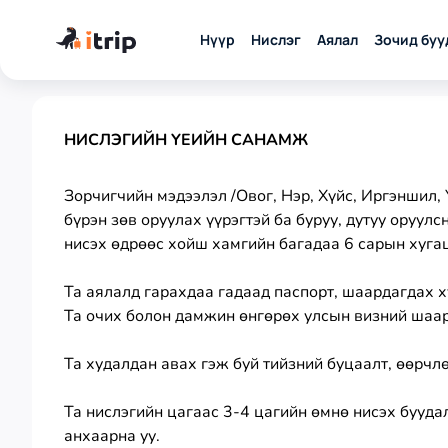
Нүүр
Нислэг
Аялал
Зочид буу
НИСЛЭГИЙН ҮЕИЙН САНАМЖ
Зорчигчийн мэдээлэл /Овог, Нэр, Хүйс, Иргэншил, 
бүрэн зөв оруулах үүрэгтэй ба буруу, дутуу оруул
нисэх өдрөөс хойш хамгийн багадаа 6 сарын хуга
Та аялалд гарахдаа гадаад паспорт, шаардагдах хү
Та очих болон дамжин өнгөрөх улсын визний шаар
Та худалдан авах гэж буй тийзний буцаалт, өөрчлө
Та нислэгийн цагаас 3-4 цагийн өмнө нисэх буудал
анхаарна уу.