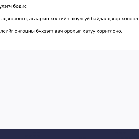
үлэгч бодис
 эд хөрөнгө, агаарын хөлгийн аюулгүй байдалд хор хөнөөл
үйлсийг онгоцны бүхээгт авч орохыг хатуу хориглоно.