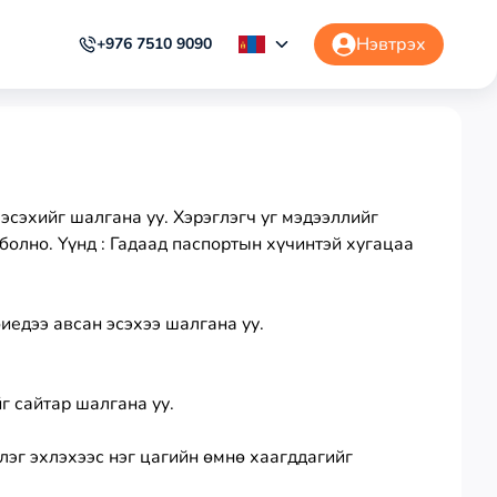
Нэвтрэх
+976 7510 9090
 эсэхийг шалгана уу. Хэрэглэгч уг мэдээллийг
 болно. Үүнд : Гадаад паспортын хүчинтэй хугацаа
иедээ авсан эсэхээ шалгана уу.
г сайтар шалгана уу.
лэг эхлэхээс нэг цагийн өмнө хаагддагийг