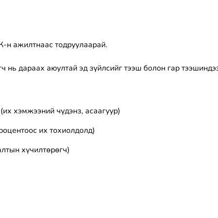
К-н ажилтнаас тодруулаарай.
ч нь дараах аюултай эд зүйлсийг тээш болон гар тээшиндэ
их хэмжээний чүдэнз, асаагуур)
роцентоос их тохиолдолд)
алтын хүчилтөрөгч)