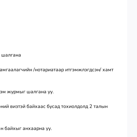
г шалгана
хамгаалагчийн /нотариатаар итгэмжлэгдсэн/ хамт
рэм журмыг шалгана уу.
эний визтэй байхаас бусад тохиолдолд 2 талын
ан байхыг анхаарна уу.