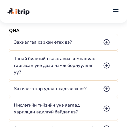
QNA
Захиалгаа хэрхэн өгөх вэ?
Танай билетийн касс авиа компаниас
гаргасан үнэ дээр нэмж борлуулдаг
уу?
Захиалга хэр удаан хадгалах вэ?
Нислэгийн тийзийн үнэ яагаад
харилцан адилгүй байдаг вэ?